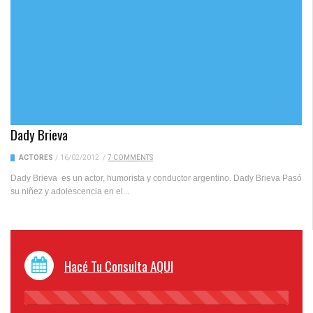
Dady Brieva
ACTORES
/
16/02/2012
/
7 COMMENTS
Dady Brieva es un actor, humorista y conductor argentino. Dady Brieva Pasó
su niñez y adolescencia en el...
Hacé Tu Consulta AQUI
45%
Complete