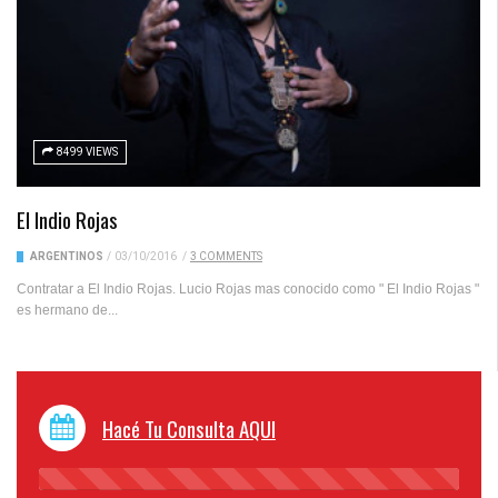
8499 VIEWS
El Indio Rojas
ARGENTINOS
/
03/10/2016
/
3 COMMENTS
Contratar a El Indio Rojas. Lucio Rojas mas conocido como " El Indio Rojas "
es hermano de...
Hacé Tu Consulta AQUI
45%