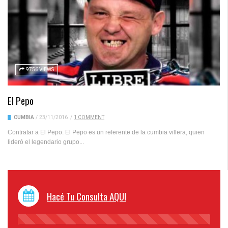
9756 VIEWS
El Pepo
CUMBIA
/
23/11/2016
/
1 COMMENT
Contratar a El Pepo. El Pepo es un referente de la cumbia villera, quien
lideró el legendario grupo...
Hacé Tu Consulta AQUI
45%