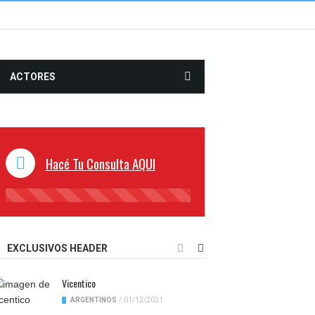
ACTORES
Hacé Tu Consulta AQUI
45%
Complete
EXCLUSIVOS HEADER
Vicentico
ARGENTINOS
/
01/12/2021