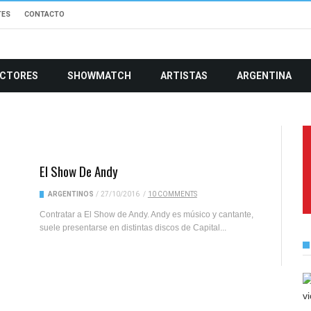
TES
CONTACTO
CTORES
SHOWMATCH
ARTISTAS
ARGENTINA
El Show De Andy
ARGENTINOS
/
27/10/2016
/
10 COMMENTS
Contratar a El Show de Andy. Andy es músico y cantante,
suele presentarse en distintas discos de Capital...