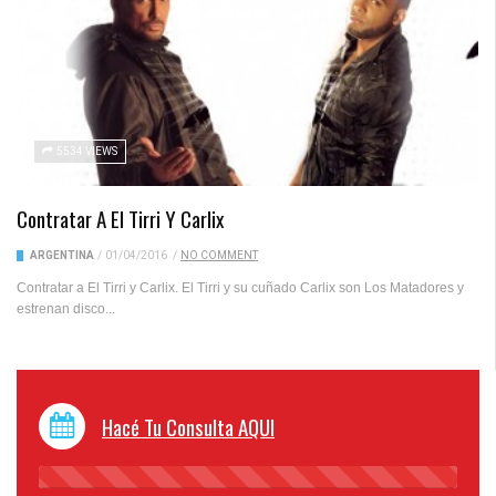
5534 VIEWS
Contratar A El Tirri Y Carlix
ARGENTINA
/
01/04/2016
/
NO COMMENT
Contratar a El Tirri y Carlix. El Tirri y su cuñado Carlix son Los Matadores y
estrenan disco...
Hacé Tu Consulta AQUI
45%