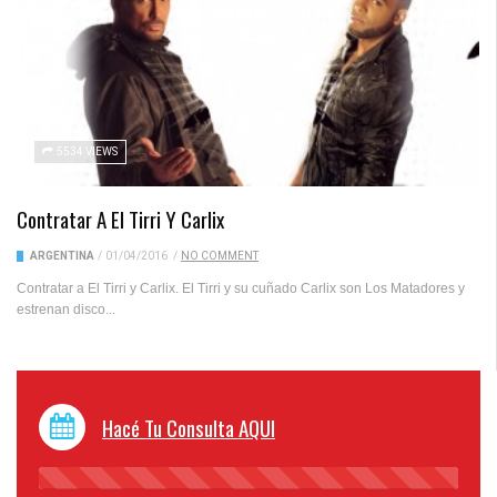
5534 VIEWS
Contratar A El Tirri Y Carlix
ARGENTINA
/
01/04/2016
/
NO COMMENT
Contratar a El Tirri y Carlix. El Tirri y su cuñado Carlix son Los Matadores y
estrenan disco...
Hacé Tu Consulta AQUI
45%