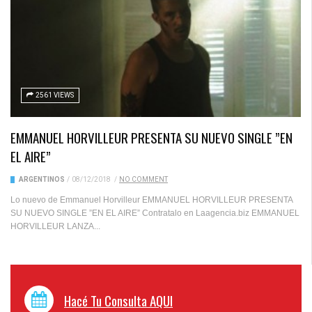
2561 VIEWS
EMMANUEL HORVILLEUR PRESENTA SU NUEVO SINGLE ”EN
EL AIRE”
ARGENTINOS
/
08/12/2018
/
NO COMMENT
Lo nuevo de Emmanuel Horvilleur EMMANUEL HORVILLEUR PRESENTA
SU NUEVO SINGLE ”EN EL AIRE” Contratalo en Laagencia.biz EMMANUEL
HORVILLEUR LANZA...
Hacé Tu Consulta AQUI