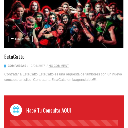
4461 VIEWS
EstaCatto
COMPARSAS
/
12/01/2017
/
NO COMMENT
Contratar a EstaCatto EstaCatto es una orquesta de tambores con un nuevo
concepto artístico. Contratar a EstaCatto en laagencia.biz!!!...
Hacé Tu Consulta AQUI
45%