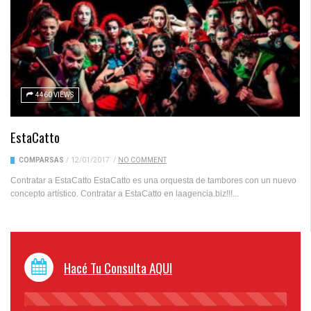
4460 VIEWS
EstaCatto
COMPARSAS
/
12/01/2017
/
NO COMMENT
Contratar a EstaCatto EstaCatto es una orquesta de tambores con un nuevo
concepto artístico. Contratar a EstaCatto en laagencia.biz!!!...
Hacé Tu Consulta AQUI
45%