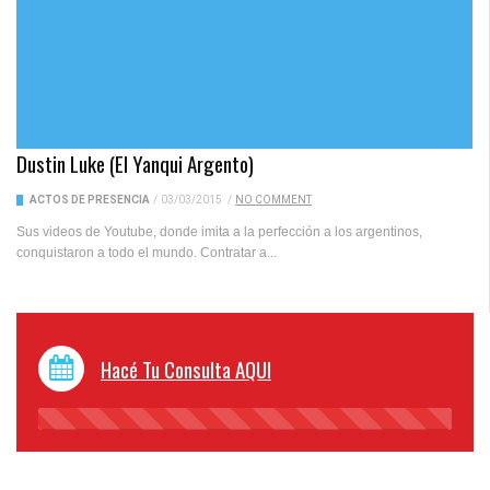
Dustin Luke (el Yanqui Argento)
ACTOS DE PRESENCIA
/
03/03/2015
/
NO COMMENT
Sus videos de Youtube, donde imita a la perfección a los argentinos,
conquistaron a todo el mundo. Contratar a...
Hacé Tu Consulta AQUI
45%
Complete