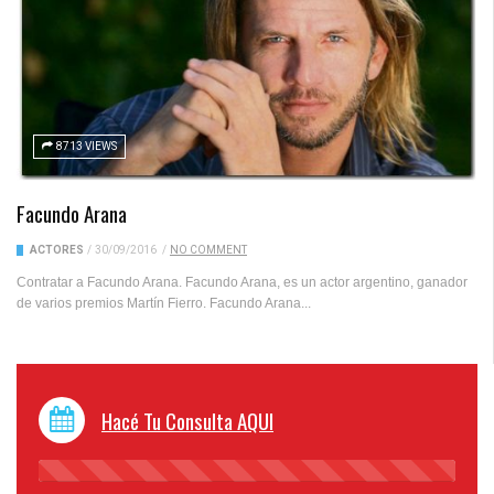
8713 VIEWS
Facundo Arana
ACTORES
/
30/09/2016
/
NO COMMENT
Contratar a Facundo Arana. Facundo Arana, es un actor argentino, ganador
de varios premios Martín Fierro. Facundo Arana...
Hacé Tu Consulta AQUI
45%
Complete