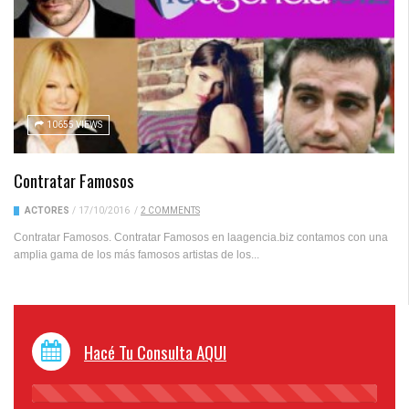
10655 VIEWS
Contratar Famosos
ACTORES
/
17/10/2016
/
2 COMMENTS
Contratar Famosos. Contratar Famosos en laagencia.biz contamos con una
amplia gama de los más famosos artistas de los...
Hacé Tu Consulta AQUI
45%