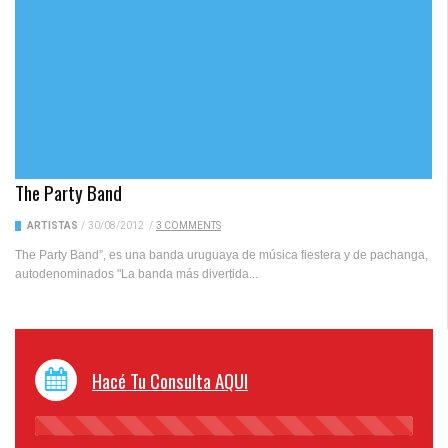
The Party Band
ARTISTAS
/
30/08/2012
/
3 COMMENTS
The Party Band”, es una banda uruguaya de música fiestera y de pachanga,
autodenominados "La banda más divertida...
Hacé Tu Consulta AQUI
45%
Complete