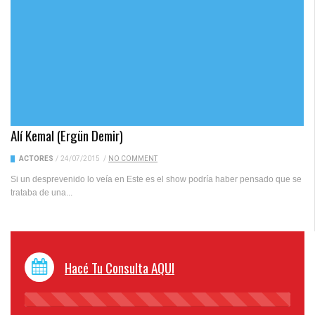
Alí Kemal (Ergün Demir)
ACTORES
/
24/07/2015
/
NO COMMENT
Si un desprevenido lo veía en Este es el show podría haber pensado que se
trataba de una...
Hacé Tu Consulta AQUI
45%
Complete