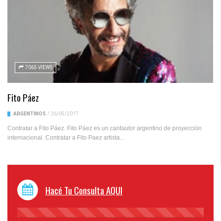
7065 VIEWS
Fito Páez
ARGENTINOS
/
26/05/2017
Contratar a Fito Páez. Fito Páez es un cantautor argentino de proyección
internacional. Contratar a Fito Paez artista...
Hacé Tu Consulta AQUI
45%