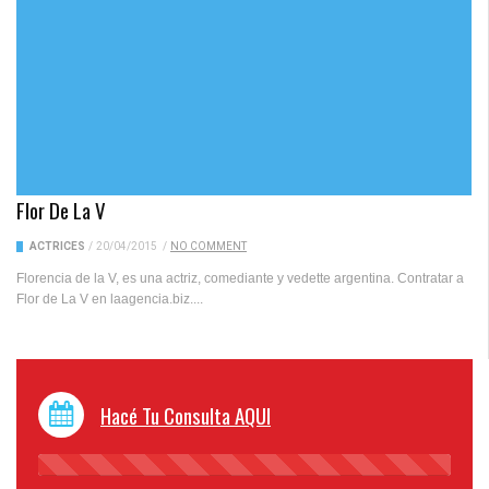
Flor De La V
ACTRICES
/
20/04/2015
/
NO COMMENT
Florencia de la V, es una actriz, comediante y vedette argentina. Contratar a
Flor de La V en laagencia.biz....
Hacé Tu Consulta AQUI
45%
Complete