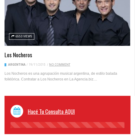
6553 VIEWS
Los Nocheros
ARGENTINA
/
19/11/2015
/
NO COMMENT
Los Nocheros es una agrupación musical argentina, de estilo balada
folklórica. Contratar a Los Nocheros en La Agencia.biz....
Hacé Tu Consulta AQUI
45%
Complete