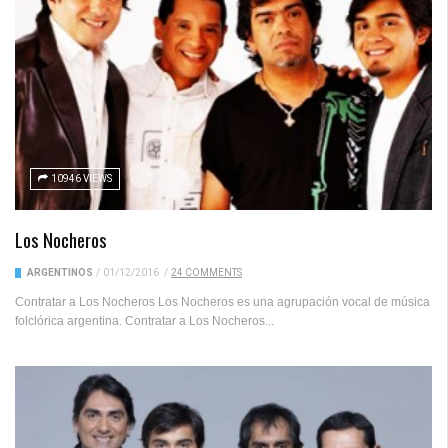
10946 VIEWS
Los Nocheros
ARGENTINOS
/
01/12/2016
/
24 COMMENTS
Contratar a Los Nocheros Los Nocheros es una agrupación vocal de música
folclórica argentina. Contratar a Los Nocheros...