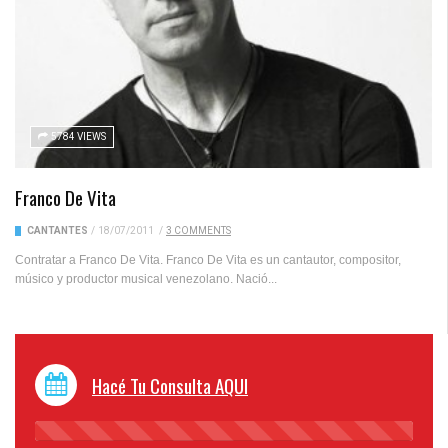
5784 VIEWS
Franco De Vita
CANTANTES
/
18/07/2011
/
3 COMMENTS
Contratar a Franco De Vita. Franco De Vita es un cantautor, compositor,
músico y productor musical venezolano. Nació...
Hacé Tu Consulta AQUI
45%