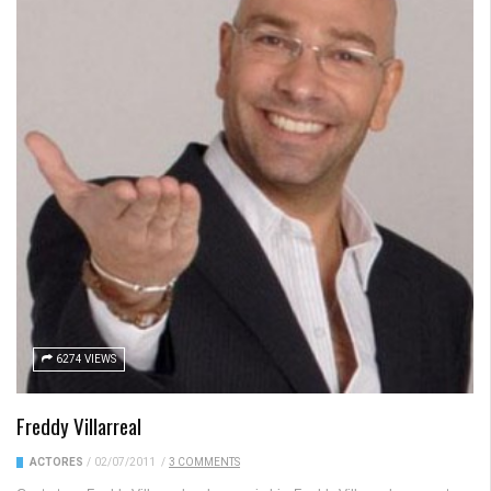
6274 VIEWS
Freddy Villarreal
ACTORES
/
02/07/2011
/
3 COMMENTS