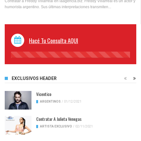
Contratar a Freddy Villarreal en laagencia.biz. Freddy Villarreal es un actor y
humorista argentino. Sus últimas interpretaciones transmiten...
Hacé Tu Consulta AQUI
45%
Complete
EXCLUSIVOS HEADER
Vicentico
ARGENTINOS
/
01/12/2021
Contratar A Julieta Venegas
ARTISTA EXCLUSIVO
/
02/11/2021