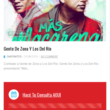
2174 VIEWS
Gente De Zona Y Los Del Río
CANTANTES
/
23/08/2016
/
NO COMMENT
Contratar a Gente de Zona y Los Del Río. Gente De Zona y Los Del Río
presentaron "Más...
Hacé Tu Consulta AQUI
45%