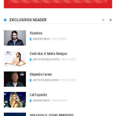
45%
Complete
EXCLUSIVOS HEADER
Vicentico
ARGENTINOS
/
01/12/2021
Contratar A Julieta Venegas
ARTISTA EXCLUSIVO
/
02/11/2021
Alejandro Lerner
ARTISTA EXCLUSIVO
/
01/11/2021
Lali Espósito
ARGENTINOS
/
30/04/2019
VAN GOGH EL SUENO INMERSIVO