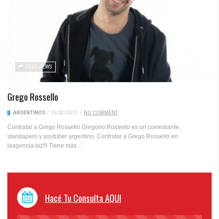
3330 VIEWS
Grego Rossello
ARGENTINOS
/
15/02/2017
/
NO COMMENT
Contratar a Grego Rossello Gregorio Rossello es un comediante,
standapero y youtuber argentino. Contratar a Grego Rossello en
laagencia.biz!!! Tiene más...
Hacé Tu Consulta AQUI