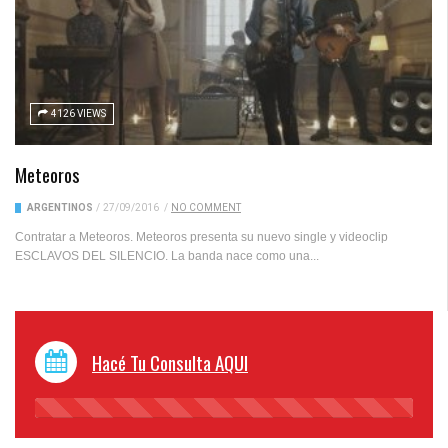
4126 VIEWS
Meteoros
ARGENTINOS
/
27/09/2016
/
NO COMMENT
Contratar a Meteoros. Meteoros presenta su nuevo single y videoclip
ESCLAVOS DEL SILENCIO. La banda nace como una...
Hacé Tu Consulta AQUI
45%
Complete