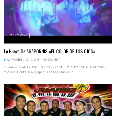
1971 VIEWS
Lo Nuevo De AGAPORNIS «EL COLOR DE TUS OJOS»
AGAPORNIS
/
21/12/2018
/
NO COMMENT
Lo nuevo de AGAPORNIS "EL COLOR DE TUS OJOS" SU NUEVO SINGLE
Y VIDEO Contratar a Agapornis en Laagencia.biz...