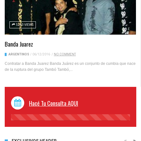
5263 VIEWS
Banda Juarez
ARGENTINOS
/
06/12/2016
/
NO COMMENT
Contratar a Banda Juarez Banda Juárez es un conjunto de cumbia que nace
de la ruptura del grupo Tambó Tambó,...
Hacé Tu Consulta AQUI
45%
Complete