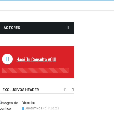
ACTORES
Hacé Tu Consulta AQUI
45%
Complete
EXCLUSIVOS HEADER
Vicentico
ARGENTINOS
/
01/12/2021