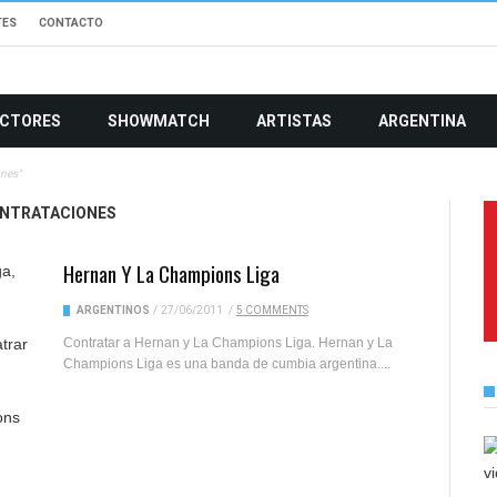
TES
CONTACTO
CTORES
SHOWMATCH
ARTISTAS
ARGENTINA
ones"
ONTRATACIONES
Hernan Y La Champions Liga
ARGENTINOS
/
27/06/2011
/
5 COMMENTS
Contratar a Hernan y La Champions Liga. Hernan y La
Champions Liga es una banda de cumbia argentina....