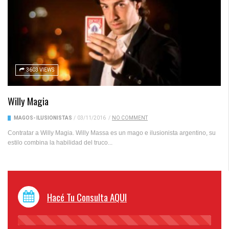
3603 VIEWS
Willy Magia
MAGOS- ILUSIONISTAS
/
03/11/2016
/
NO COMMENT
Contratar a Willy Magia. Willy Massa es un mago e ilusionista argentino, su
estilo combina la habilidad del truco...
Hacé Tu Consulta AQUI
45%