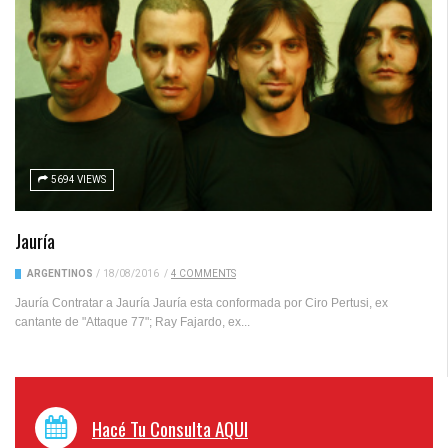
5694 VIEWS
Jauría
ARGENTINOS
/
18/08/2016
/
4 COMMENTS
Jauría Contratar a Jauría Jauría esta conformada por Ciro Pertusi, ex
cantante de "Attaque 77"; Ray Fajardo, ex...
Hacé Tu Consulta AQUI