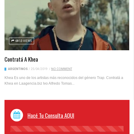
6813 VIEWS
Contratá A Khea
ARGENTINOS
/
25/04/2019
/
NO COMMENT
Khea Es uno de los artistas más reconocidos del género Trap. Contratá a
Khea en Laagencia.biz Ivo Alfredo Tomas...
Hacé Tu Consulta AQUI
45%