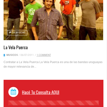
5408 VIEWS
La Vela Puerca
MUSICOS
/
06/07/2011
/
1 COMMENT
Contratar a La Vela Puerca La Vela Puerca es una de las bandas uruguayas
de mayor relevancia de...
Hacé Tu Consulta AQUI
45%