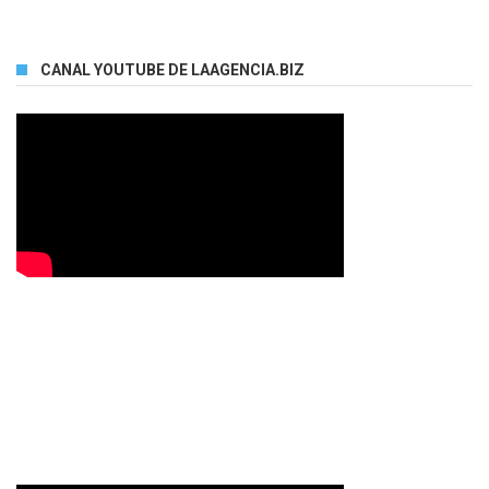
CANAL YOUTUBE DE LAAGENCIA.BIZ