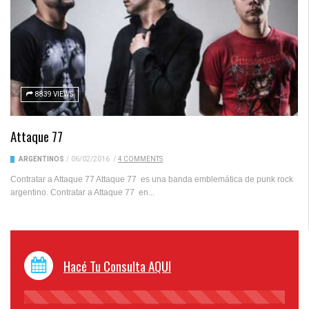
8839 VIEWS
Attaque 77
ARGENTINOS
/
06/02/2016
/
4 COMMENTS
Contratar a Attaque 77 Attaque 77 es una banda emblemática de punk rock
argentino. Contratar a Attaque 77 en...
Hacé Tu Consulta AQUI
45%