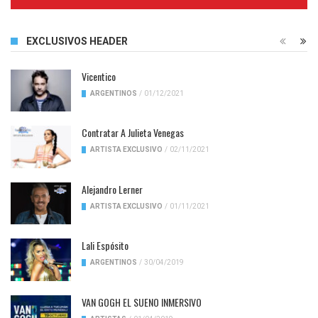
Complete
EXCLUSIVOS HEADER
Vicentico
ARGENTINOS
/
01/12/2021
Contratar A Julieta Venegas
ARTISTA EXCLUSIVO
/
02/11/2021
Alejandro Lerner
ARTISTA EXCLUSIVO
/
01/11/2021
Lali Espósito
ARGENTINOS
/
30/04/2019
VAN GOGH EL SUENO INMERSIVO