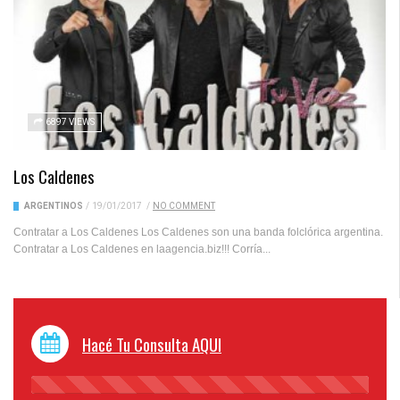
6897 VIEWS
Los Caldenes
ARGENTINOS
/
19/01/2017
/
NO COMMENT
Contratar a Los Caldenes Los Caldenes son una banda folclórica argentina.
Contratar a Los Caldenes en laagencia.biz!!! Corría...
Hacé Tu Consulta AQUI
45%