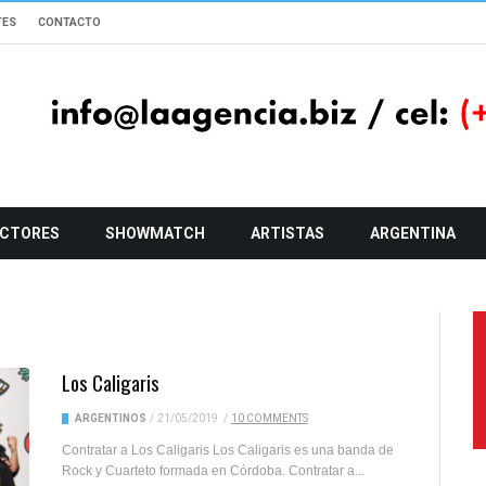
TES
CONTACTO
CTORES
SHOWMATCH
ARTISTAS
ARGENTINA
Los Caligaris
ARGENTINOS
/
21/05/2019
/
10 COMMENTS
Contratar a Los Caligaris Los Caligaris es una banda de
Rock y Cuarteto formada en Córdoba. Contratar a...