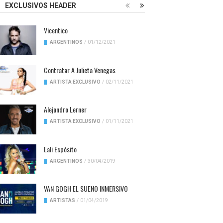
EXCLUSIVOS HEADER
Vicentico
ARGENTINOS
/
01/12/2021
Contratar A Julieta Venegas
ARTISTA EXCLUSIVO
/
02/11/2021
Alejandro Lerner
ARTISTA EXCLUSIVO
/
01/11/2021
Lali Espósito
ARGENTINOS
/
30/04/2019
VAN GOGH EL SUENO INMERSIVO
ARTISTAS
/
01/04/2019