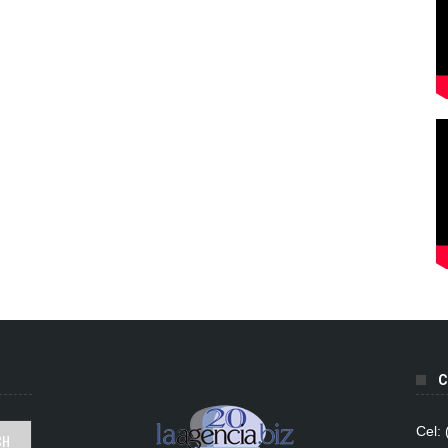
C
Cel: