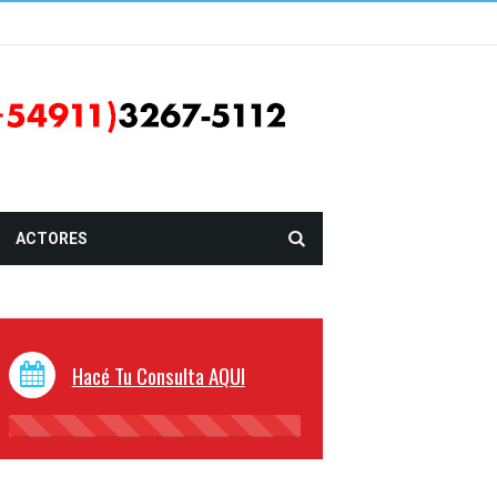
ACTORES
Hacé Tu Consulta AQUI
45%
Complete