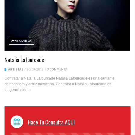
9056 VIEWS
Natalia Lafourcade
ARTISTAS
/
20/09/2012
/
3 COMMENTS
Contratar a Natalia Lafourcade Natalia Lafourcade es una cantante,
compositora y actriz mexicana. Contratar a Natalia Lafourcade en
laagencia.biz!!...
Hacé Tu Consulta AQUI