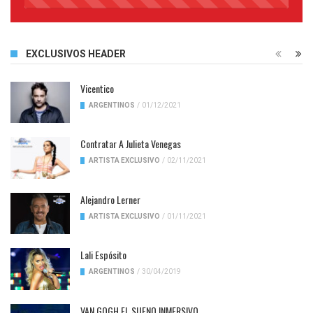
45%
Complete
EXCLUSIVOS HEADER
Vicentico
ARGENTINOS
/
01/12/2021
Contratar A Julieta Venegas
ARTISTA EXCLUSIVO
/
02/11/2021
Alejandro Lerner
ARTISTA EXCLUSIVO
/
01/11/2021
Lali Espósito
ARGENTINOS
/
30/04/2019
VAN GOGH EL SUENO INMERSIVO