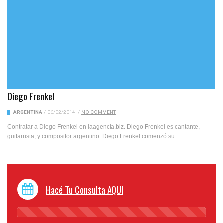
Diego Frenkel
ARGENTINA
/
06/02/2014
/
NO COMMENT
Contratar a Diego Frenkel en laagencia.biz. Diego Frenkel es cantante,
guitarrista, y compositor argentino. Diego Frenkel comenzó su...
Hacé Tu Consulta AQUI
45%
Complete