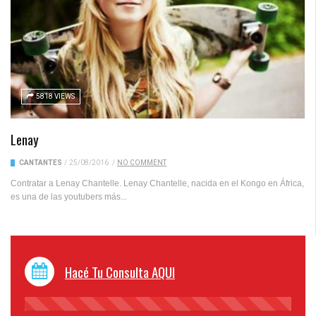
5818 VIEWS
Lenay
CANTANTES
/
25/08/2016
/
NO COMMENT
Contratar a Lenay Chantelle. Lenay Chantelle, nacida en el Kongo en África,
es una de las youtubers más...
Hacé Tu Consulta AQUI
45%