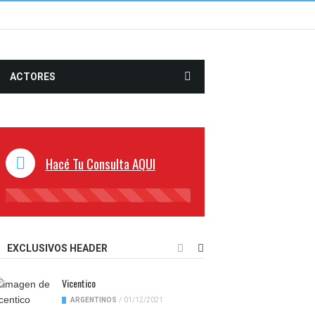
ACTORES
Hacé Tu Consulta AQUI
45%
Complete
EXCLUSIVOS HEADER
Vicentico
ARGENTINOS
/
01/12/2021