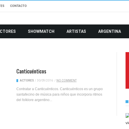
TES
CONTACTO
CTORES
SHOWMATCH
ARTISTAS
ARGENTINA
Canticuénticos
ACTORES
/
30/09/2016
/
NO COMMENT
Contratar a Canticuénticos. Canticuénticos es un grupo
santafecino de música para niños que incorpora ritmos
del folklore argentino...