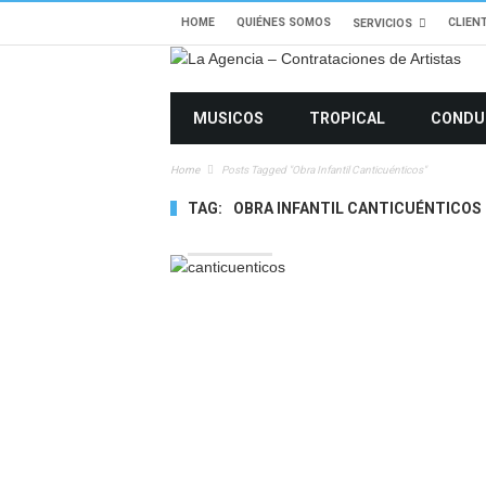
HOME
QUIÉNES SOMOS
CLIEN
SERVICIOS
MUSICOS
TROPICAL
CONDU
Home
Posts Tagged "obra Infantil Canticuénticos"
TAG:
OBRA INFANTIL CANTICUÉNTICOS
3020 VIEWS