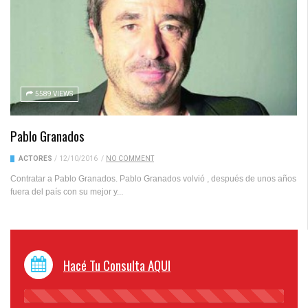
5589 VIEWS
Pablo Granados
ACTORES
/
12/10/2016
/
NO COMMENT
Contratar a Pablo Granados. Pablo Granados volvió , después de unos años
fuera del país con su mejor y...
Hacé Tu Consulta AQUI
45%