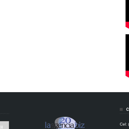
C
Cel: