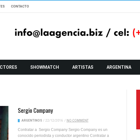
TES
CONTACTO
CTORES
SHOWMATCH
ARTISTAS
ARGENTINA
Sergio Company
ARGENTINOS
/
22/12/2016
/
NO COMMENT
Contratar a Sergio Company Sergio Company es un
conocido periodista y conductor argentino Contratar a