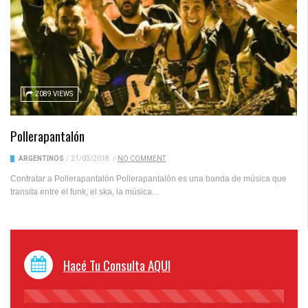
2089 VIEWS
Pollerapantalón
ARGENTINOS
/
21/03/2018
/
NO COMMENT
Contratar a Pollerapantalón Pollerapantalón es una banda de música que
transita entre el funk, el ska, la música...
Hacé Tu Consulta AQUI
45%