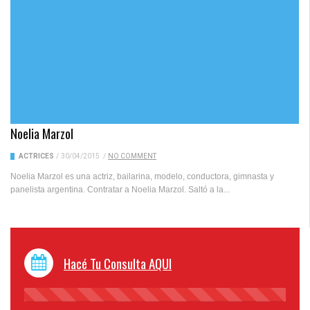
Noelia Marzol
ACTRICES
/
30/04/2015
/
NO COMMENT
Noelia Marzol es una actriz, bailarina, modelo, conductora, gimnasta y
panelista argentina. Contratar a Noelia Marzol. Saltó a la...
Hacé Tu Consulta AQUI
45%
Complete