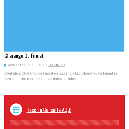
Charango De Firmat
CANTANTES
/
21/10/2014
/
1 COMMENT
Contrate a Charango de Firmat en laagencia.biz. Charango de Firmat se
hizo conocido cantando en las redes sociales,...
Hacé Tu Consulta AQUI
45%
Complete