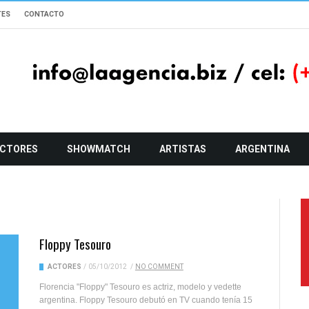
TES
CONTACTO
CTORES
SHOWMATCH
ARTISTAS
ARGENTINA
Floppy Tesouro
ACTORES
/
05/10/2012
/
NO COMMENT
Florencia "Floppy" Tesouro es actriz, modelo y vedette
argentina. Floppy Tesouro debutó en TV cuando tenía 15