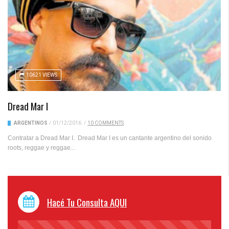
10621 VIEWS
Dread Mar I
ARGENTINOS
/
01/12/2016
/
10 COMMENTS
Contratar a Dread Mar I. Dread Mar I es un cantante argentino del sonido
roots, reggae y reggae...
Hacé Tu Consulta AQUI
45%