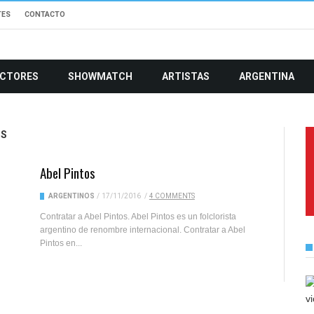
TES
CONTACTO
CTORES
SHOWMATCH
ARTISTAS
ARGENTINA
OS
Abel Pintos
ARGENTINOS
/
17/11/2016
/
4 COMMENTS
Contratar a Abel Pintos. Abel Pintos es un folclorista
argentino de renombre internacional. Contratar a Abel
Pintos en...