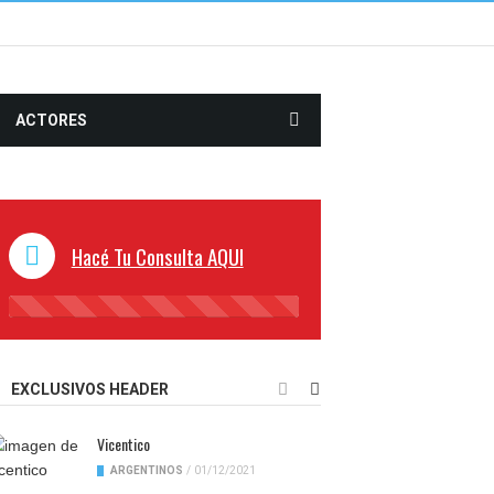
ACTORES
Hacé Tu Consulta AQUI
45%
Complete
EXCLUSIVOS HEADER
Vicentico
ARGENTINOS
/
01/12/2021