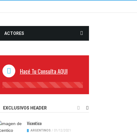
ACTORES
Hacé Tu Consulta AQUI
45%
Complete
EXCLUSIVOS HEADER
Vicentico
ARGENTINOS
/
01/12/2021