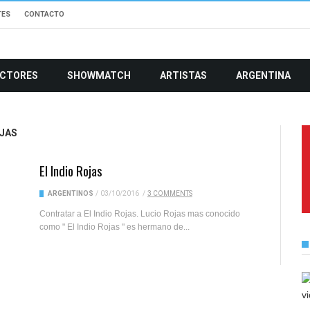
TES
CONTACTO
CTORES
SHOWMATCH
ARTISTAS
ARGENTINA
OJAS
El Indio Rojas
ARGENTINOS
/
03/10/2016
/
3 COMMENTS
Contratar a El Indio Rojas. Lucio Rojas mas conocido
como " El Indio Rojas " es hermano de...