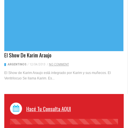
El Show De Karim Araujo
ARGENTINOS
/
12/04/2013
/
NO COMMENT
El Show de Karim Araujo está integrado por Karim y sus muñecos. El
Ventrilocuo Se llama Karim. Es...
Hacé Tu Consulta AQUI
45%
Complete