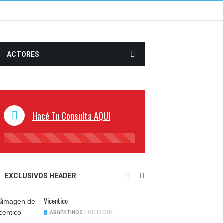
ACTORES
Hacé Tu Consulta AQUI
45%
Complete
EXCLUSIVOS HEADER
Vicentico
ARGENTINOS
/
01/12/2021