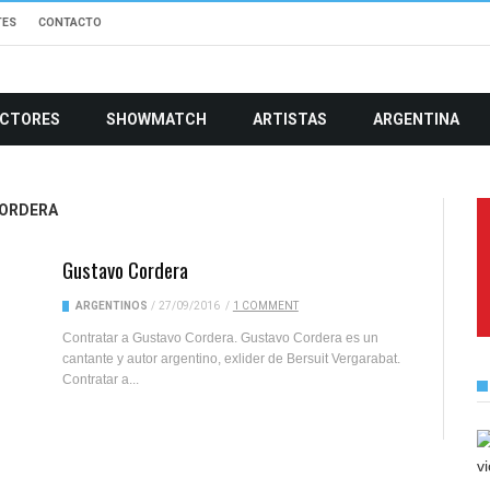
TES
CONTACTO
CTORES
SHOWMATCH
ARTISTAS
ARGENTINA
CORDERA
Gustavo Cordera
ARGENTINOS
/
27/09/2016
/
1 COMMENT
Contratar a Gustavo Cordera. Gustavo Cordera es un
cantante y autor argentino, exlider de Bersuit Vergarabat.
Contratar a...