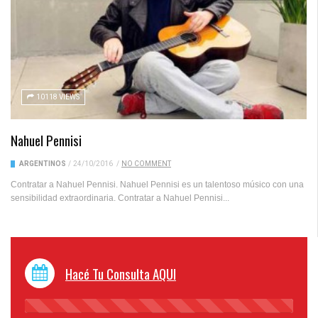
10118 VIEWS
Nahuel Pennisi
ARGENTINOS
/
24/10/2016
/
NO COMMENT
Contratar a Nahuel Pennisi. Nahuel Pennisi es un talentoso músico con una
sensibilidad extraordinaria. Contratar a Nahuel Pennisi...
Hacé Tu Consulta AQUI
45%