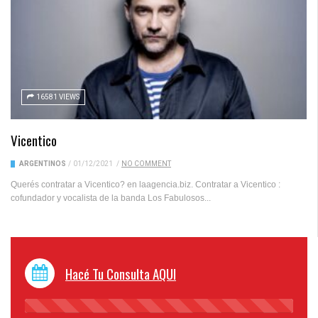
16581 VIEWS
Vicentico
ARGENTINOS
/
01/12/2021
/
NO COMMENT
Querés contratar a Vicentico? en laagencia.biz. Contratar a Vicentico :
cofundador y vocalista de la banda Los Fabulosos...
Hacé Tu Consulta AQUI
45%