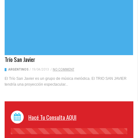
Trío San Javier
ARGENTINOS
/
19/04/2013
/
NO COMMENT
El Trío San Javier es un grupo de música melódica. El TRIO SAN JAVIER
tendría una proyección espectacular...
Hacé Tu Consulta AQUI
45%
Complete