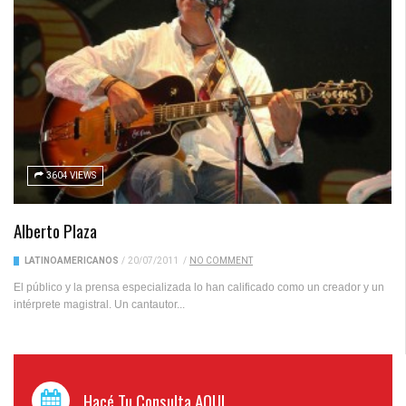
3604 VIEWS
Alberto Plaza
LATINOAMERICANOS
/
20/07/2011
/
NO COMMENT
El público y la prensa especializada lo han calificado como un creador y un
intérprete magistral. Un cantautor...
Hacé Tu Consulta AQUI