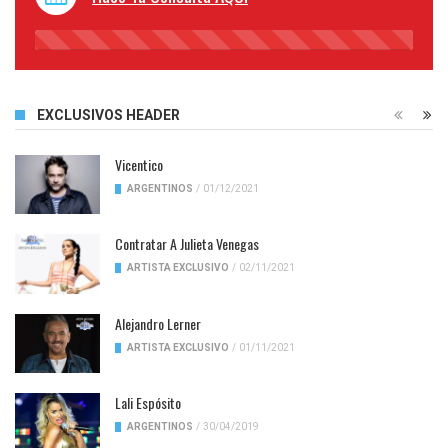
45%
Complete
EXCLUSIVOS HEADER
Vicentico
ARGENTINOS
/
01/12/2021
Contratar A Julieta Venegas
ARTISTA EXCLUSIVO
/
02/11/2021
Alejandro Lerner
ARTISTA EXCLUSIVO
/
01/11/2021
Lali Espósito
ARGENTINOS
/
30/04/2019